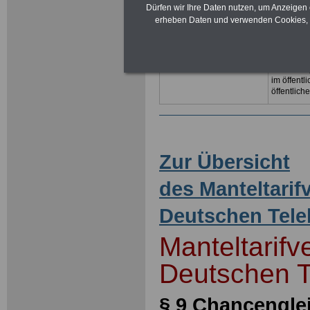
Beschäftig
Dürfen wir Ihre Daten nutzen, um Anzeigen 
Themen ru
erheben Daten und verwenden Cookies, 
unserem U
und eBoo
für Beamt
Ländern, 
Tarifrecht
im öffent
öffentlich
Zur Übersicht
des Manteltarif
Deutschen Tel
Manteltarifv
Deutschen 
§ 9 Chancengle