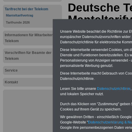
Deutsche T
Tarifrecht bei der Telekom
Manteltarifv
Manteltarifvertrag
Tarifrunde 2026
Chancengle
Unsere Website beachtet die Richtlinie zur 
Informationen für Mitarbeiter der
europäischer Datenschutzvorschriften wide
Telekom
Datenschutzrichtlinie für elektronische Komm
Neuauflage: Mai 2025 >>>
hier könn
Diese Internetseite verwendet Cookies, um 
Ratgeber für 7,50 Euro beste
Vorschriften für Beamte der
Dienste und Funktionen bereitzustellen. Es
Telekom
Personalisierung von Anzeigen verwendet - un
personalisierte Werbung genutzt.
Service
Diese Internetseite macht Gebrauch von Cooki
Datenschutzrichtlinie.
Kontakt
Lesen Sie bitte unsere
Datenschutzrichtlinie
,
und lokalen Speicher nutzt.
Durch das Klicken von "Zustimmung" geben Sie
Cookies auf Ihrem Gerät zu speichern.
Wir gewähren Dritten - einschließlich Google -
Exklusiv-
Google-Website "
Datenschutzerklärung & N
seit mehr 
Google ihre personenbezogenen Daten verw
Öffentlic