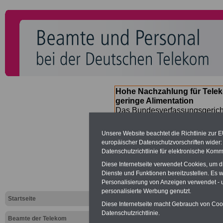
Hohe Nachzahlung für Tele
geringe Alimentation
Das Bundesverfassungsgericht
für verfassungs-widrig erklärt 
Neuregelung der Besoldung b
Unsere Website beachtet die Richtlinie zur 
(Beamte & Ruhestandsbeamte) 
europäischer Datenschutzvorschriften wide
Nachzahlungen (Medienberichte
Datenschutzrichtlinie für elektronische Komm
Beamte
- auch Beamte der Te
Diese Internetseite verwendet Cookies, um 
13.000 Euro
, Der INFO-SERVI
Dienste und Funktionen bereitzustellen. Es
heraus, die unmittelbar nach
Personalisierung von Anzeigen verwendet - un
der Bundesregierung vorgelegt
personalisierte Werbung genutzt.
(Vor)Bestellung der Broschüre
Startseite
Diese Internetseite macht Gebrauch von Cooki
Datenschutzrichtlinie.
Beamte der Telekom