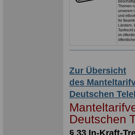
Beschäftig
Themen ru
unserem U
und eBoo
für Beamt
Ländern, 
Tarifrecht
im öffent
öffentlich
Zur Übersicht
des Manteltarif
Deutschen Tel
Manteltarifv
Deutschen 
§ 33 In-Kraft-T