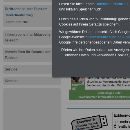
Deutsche T
Lesen Sie bitte unsere
Datenschutzrichtlinie
,
Tarifrecht bei der Telekom
und lokalen Speicher nutzt.
Manteltarifv
Manteltarifvertrag
Durch das Klicken von "Zustimmung" geben Sie
Tarifrunde 2026
Cookies auf Ihrem Gerät zu speichern.
Kraft-Trete
Wir gewähren Dritten - einschließlich Google -
Informationen für Mitarbeiter der
Google-Website "
Datenschutzerklärung & N
Telekom
Google ihre personenbezogenen Daten verw
Neuauflage: Mai 2025 >>>
hier könn
Dürfen wir Ihre Daten nutzen, um Anzeigen 
Ratgeber für 7,50 Euro beste
Vorschriften für Beamte der
erheben Daten und verwenden Cookies, 
Telekom
Service
Kontakt
Exklusiv-
seit mehr 
Öffentlic