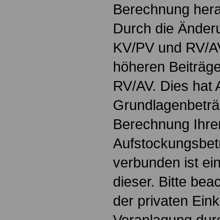
Berechnung hera
Durch die Änder
KV/PV und RV/A
höheren Beiträg
RV/AV. Dies hat 
Grundlagenbeträg
Berechnung Ihre
Aufstockungsbet
verbunden ist ei
dieser. Bitte bea
der privaten Ei
Veranlagung durc