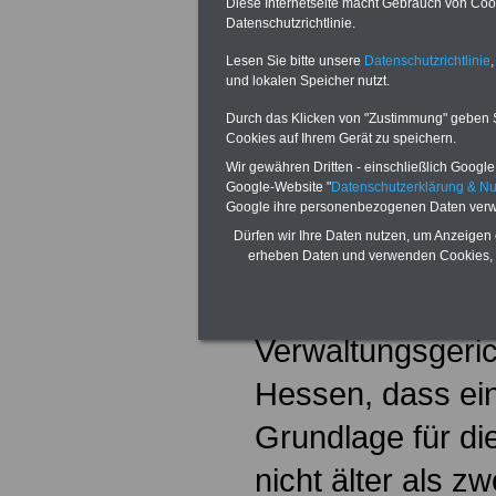
Diese Internetseite macht Gebrauch von Cooki
Datenschutzrichtlinie.
Beförderungsrun
Lesen Sie bitte unsere
Datenschutzrichtlinie
,
Jahr betrifft die
und lokalen Speicher nutzt.
Beamten der Be
Durch das Klicken von "Zustimmung" geben Sie
Cookies auf Ihrem Gerät zu speichern.
gehobenen und h
Wir gewähren Dritten - einschließlich Google -
Google-Website "
Datenschutzerklärung & N
sowie der Besol
Google ihre personenbezogenen Daten verw
Dürfen wir Ihre Daten nutzen, um Anzeigen 
mittleren Dienste
erheben Daten und verwenden Cookies, 
Hintergrund ist 
Verwaltungsgeri
Hessen, dass ein
Grundlage für di
nicht älter als z