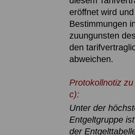
diesem Tarifvert
eröffnet wird un
Bestimmungen in
zuungunsten des
den tarifvertrag
abweichen.
Protokollnotiz z
c):
Unter der höchste
Entgeltgruppe is
der Entgelttabell