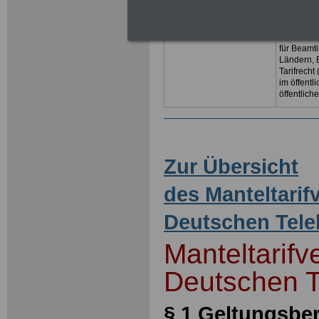
Beschäftig
Themen ru
unserem U
und eBoo
für Beamt
Ländern, 
Tarifrecht
im öffent
öffentlich
Zur Übersicht
des Manteltarif
Deutschen Tel
Manteltarifv
Deutschen 
§ 1 Geltungsbe