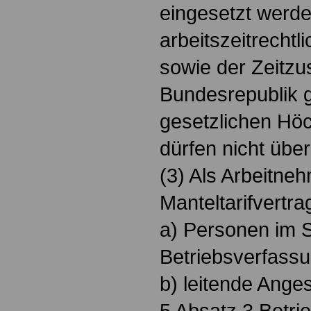
eingesetzt werd
arbeitszeitrecht
sowie der Zeitzu
Bundesrepublik 
gesetzlichen Höc
dürfen nicht übe
(3) Als Arbeitne
Manteltarifvertra
a) Personen im S
Betriebsverfass
b) leitende Anges
5 Absatz 3 Betri