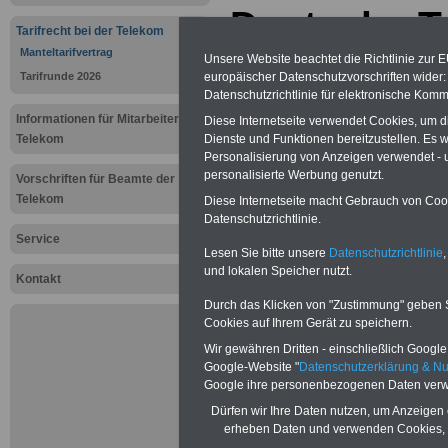
Deutsche T
Tarifrecht bei der Telekom
Manteltarifv
Manteltarifvertrag
Unsere Website beachtet die Richtlinie zur 
Tarifrunde 2026
europäischer Datenschutzvorschriften wide
Geltungsbe
Datenschutzrichtlinie für elektronische Komm
Informationen für Mitarbeiter der
Diese Internetseite verwendet Cookies, um 
Telekom
Dienste und Funktionen bereitzustellen. Es
Neuauflage: Mai 2025 >>>
hier könn
Personalisierung von Anzeigen verwendet - un
Ratgeber für 7,50 Euro beste
personalisierte Werbung genutzt.
Vorschriften für Beamte der
Telekom
Diese Internetseite macht Gebrauch von Cooki
Datenschutzrichtlinie.
Service
Lesen Sie bitte unsere
Datenschutzrichtlinie
,
und lokalen Speicher nutzt.
Kontakt
Durch das Klicken von "Zustimmung" geben Sie
Cookies auf Ihrem Gerät zu speichern.
Wir gewähren Dritten - einschließlich Google -
Google-Website "
Datenschutzerklärung & N
Google ihre personenbezogenen Daten verw
Exklusiv-
Dürfen wir Ihre Daten nutzen, um Anzeigen 
seit mehr 
erheben Daten und verwenden Cookies, 
Öffentlic