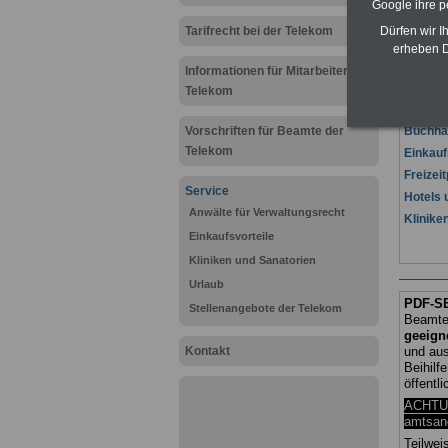
Google ihre 
online.d
Tarifrecht bei der Telekom
Dürfen wir I
erheben D
Hier fin
Informationen für Mitarbeiter der
Anwalts
Telekom
Verwalt
Beihilf
Vorschriften für Beamte der
Buchhan
Telekom
Einkauf
Freizei
Service
Hotels 
Anwälte für Verwaltungsrecht
Klinike
Einkaufsvorteile
Kliniken und Sanatorien
Urlaub
PDF-S
Stellenangebote der Telekom
Beamte 
geeign
Kontakt
und au
Beihilf
öffentl
ACHTUN
amtsan
Teilwei