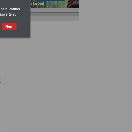
nsere Partner
sswerte zu
Nebenberufler aufpassen: mit dem
OnlineBuch Nebentätigkeit sind Sie
Nein
für nur 7,50 Euro auf der sicheren Seite