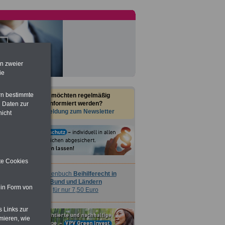
Taschenbuch
Beihilferecht in
Bund und Ländern
für nur 7,50 Euro
en zweier
ie
Nebenberufler aufpassen: mit dem
rn bestimmte
Sie möchten regelmäßig
OnlineBuch Nebentätigkeit sind Sie
informiert werden?
 Daten zur
für nur 7,50 Euro auf der sicheren Seite
Anmeldung zum Newsletter
nicht
ite Cookies
Taschenbuch
Beihilferecht in
Bund und Ländern
 in Form von
für nur 7,50 Euro
s Links zur
mieren, wie