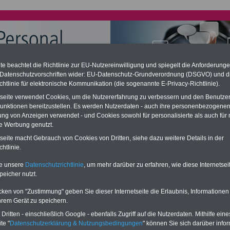
e beachtet die Richtlinie zur EU-Nutzereinwilligung und spiegelt die Anforderung
 Datenschutzvorschriften wider: EU-Datenschutz-Grundverordnung (DSGVO) und d
chtlinie für elektronische Kommunikation (die sogenannte E-Privacy-Richtlinie).
chzahlung für Telekombeamte (auch im Ruhestand); geringe
tseite verwendet Cookies, um die Nutzererfahrung zu verbessern und den Benutze
ation
unktionen bereitzustellen. Es werden Nutzerdaten - auch ihre personenbezogenen
desverfassungsgericht hat die Berliner Landesbesoldung für verfassungs-
ung von Anzeigen verwendet - und Cookies sowohl für personalisierte als auch für 
rklärt (Berlin muss bis
März 2027 eine Neuregelung der Besoldung
te Werbung genutzt.
eßen). Auch beim Bund (Beamte & Ruhestandsbeamte) gibt es teilweise
chzahlungen (Medienberichten zufolge liegt diese für
alle (!) Beamte
-
tseite macht Gebrauch von Cookies von Dritten, siehe dazu weitere Details in der
amte der Telekom - zwischen
mind. 3.000 und 13.000 Euro
, Der INFO-
htlinie.
 gibt hierzu eine Broschüre heraus, die unmittelbar nach dem Beschluss
etzentwurfs der Bundesregierung vorgelegt wird (im 2. Quartal.2026
te unsere
Datenschutzrichtlinie
, um mehr darüber zu erfahren, wie diese Internetse
zur (Vor)Bestellung der Broschüre
.
peicher nutzt.
cken von "Zustimmung" geben Sie dieser Internetseite die Erlaubnis, Informationen
hrem Gerät zu speichern.
e und Tipps für Beschäftigte der Telekom AG
ritten - einschließlich Google - ebenfalls Zugriff auf die Nutzerdaten. Mithilfe eine
eamte sind Beamte des Bundes. Hier finden Sie mehr Infos zum Beamtenrecht,
te "
Datenschutzerklärung & Nutzungsbedingungen
" können Sie sich darüber infor
 bei der Deutschen Telekom AG gilt: I
www.besoldung-online.de
I
www.beihilfe-