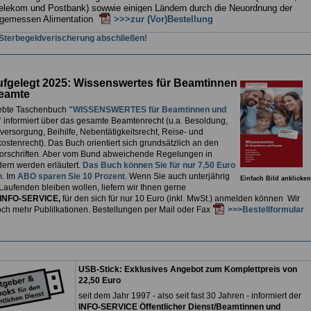
elekom und Postbank) sowwie einigen Ländern durch die Neuordnung der
gemessen Alimentation
>>>zur (Vor)Bestellung
 Sterbegeldverischerung abschließen!
fgelegt 2025: Wissenswertes für Beamtinnen
eamte
ebte Taschenbuch
"WISSENSWERTES für Beamtinnen und
"
informiert über das gesamte Beamtenrecht (u.a. Besoldung,
ersorgung, Beihilfe, Nebentätigkeitsrecht, Reise- und
stenrecht). Das Buch orientiert sich grundsätzlich an den
rschriften. Aber vom Bund abweichende Regelungen in
ern werden erläutert.
Das Buch können Sie für nur 7,50 Euro
n
. Im
ABO sparen Sie 10 Prozent
. Wenn Sie auch unterjährig
Einfach Bild anklicken
Laufenden bleiben wollen, liefern wir Ihnen gerne
INFO-SERVICE,
für den sich für nur 10 Euro (inkl. MwSt.) anmelden können Wir
och mehr Publilkationen. Bestellungen per Mail oder Fax
>>>Bestellformular
USB-Stick: Exklusives Angebot zum Komplettpreis von
22,50 Euro
seit dem Jahr 1997 - also seit fast 30 Jahren - informiert der
INFO-SERVICE Öffentlicher Dienst/Beamtinnen und