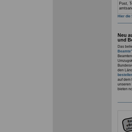
Post, T
amtsan
Hier die
Neu au
und B
Das beli
Beamte
Beamtenv
Umzugsko
Bundesvo
den Länd
bestelle
auf dem 
unseren
bieten n