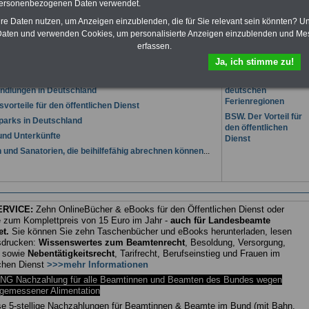
personenbezogenen Daten verwendet.
e
I
www.beamtenversorgung-online.de
I
hre Daten nutzen, um Anzeigen einzublenden, die für Sie relevant sein könnten? U
aten und verwenden Cookies, um personalisierte Anzeigen einzublenden und Me
den Beamte und Arbeitnehmer der Telekom AG wertvolle Tipps und Hinweise:
erfassen.
verzeichnis mit ausgewählten Fachanwälten zum
Schulbuchverlage in
Ja, ich stimme zu!
ungsrecht, Beamtenrecht, Besoldungsrecht und
Deutschland
erecht
Urlaub in 111
dlungen in Deutschland
deutschen
Ferienregionen
svorteile für den öffentlichen Dienst
BSW. Der Vorteil für
tparks in Deutschland
den öffentlichen
und Unterkünfte
Dienst
n und Sanatorien, die beihilfefähig abrechnen können
...
ERVICE:
Zehn OnlineBücher & eBooks für den Öffentlichen Dienst oder
zum Komplettpreis von 15 Euro im Jahr -
auch für Landesbeamte
et.
Sie können Sie zehn Taschenbücher und eBooks herunterladen, lesen
sdrucken:
Wissenswertes zum Beamtenrecht
, Besoldung, Versorgung,
e sowie
Nebentätigkeitsrecht
, Tarifrecht, Berufseinstieg und Frauen im
ichen Dienst
>>>mehr Informationen
G Nachzahlung für alle Beamtinnen und Beamten des Bundes wegen
gemessener Alimentation
se 5-stellige Nachzahlungen für Beamtinnen & Beamte im Bund (mit Bahn,