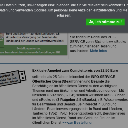
PDF-SERVICE
für nur
flage: Mai 2025 >>>
hier können Sie den
hre Daten nutzen, um Anzeigen einzublenden, die für Sie relevant sein könnten? U
15,00 Euro
Ratgeber für 7,50 Euro bestellen
aten und verwenden Cookies, um personalisierte Anzeigen einzublenden und Me
Für nur 15,00 Euro bei einer
Laufzeit
erfassen.
von 12 Monaten
bleiben Sie zu den
wichtigsten Fragen zum Öffentlichen
Ja, ich stimme zu!
Dienst auf dem Laufenden, u.a. auch
zur Beamtenversorgung -Online.
Sie finden im Portal des PDF-
SERVICE zehn Bücher bzw. eBooks
zum herunterladen, lesen und
ausdrucken.
Mehr Infos
Exklusiv-Angebot zum Komplettpreis von 22,50 Euro
seit mehr als 25 Jahren informiert der
INFO-SERVICE
Öffentlicher Dienst/Beamtinnen und Beamte
die
Beschäftigten im öffentlichen Dienst zu den wichtigsten
Themen rund um Einkommen und Arbeitsbedingungen. Mit
unserem USB-Stick (32 GB) senden wir Ihnen alle 8 Bücher
und eBooks zu
(3 Ratgeber
&
5 eBooks)
, z.B. Wissenswertes
für Beamtinnen und Beamte, Beihilferecht in Bund und
Ländern, Beamtenversorgungsrecht in Bund und Ländern,
Tarifrecht (TVöD, TV-L), Nebentätigkeitsrecht, Berufseinstieg
im öffentlichen Dienst, Rund ums Geld und Frauen im
öffentlichen Dienst
>>>zur Bestellung