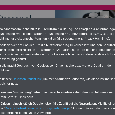
e beachtet die Richtlinie zur EU-Nutzereinwilligung und spiegelt die Anforderung
 Datenschutzvorschriften wider: EU-Datenschutz-Grundverordnung (DSGVO) und d
chtlinie für elektronische Kommunikation (die sogenannte E-Privacy-Richtlinie).
tseite verwendet Cookies, um die Nutzererfahrung zu verbessern und den Benutze
chzahlung für Telekombeamte (auch im Ruhestand); geringe
unktionen bereitzustellen. Es werden Nutzerdaten - auch ihre personenbezogenen
ation
ung von Anzeigen verwendet - und Cookies sowohl für personalisierte als auch für 
desverfassungsgericht hat die Berliner Landesbesoldung für verfassungs-
rklärt (Berlin muss bis
März 2027 eine Neuregelung der Besoldung
te Werbung genutzt.
eßen). Auch beim Bund (Beamte & Ruhestandsbeamte) gibt es teilweise
tseite macht Gebrauch von Cookies von Dritten, siehe dazu weitere Details in der
chzahlungen (Medienberichten zufolge liegt diese für
alle (!) Beamte
-
htlinie.
amte der Telekom - zwischen
mind. 3.000 und 13.000 Euro
, Der INFO-
 gibt hierzu eine Broschüre heraus, die unmittelbar nach dem Beschluss
te unsere
Datenschutzrichtlinie
, um mehr darüber zu erfahren, wie diese Internetse
etzentwurfs der Bundesregierung vorgelegt wird (im 2. Quartal.2026
zur (Vor)Bestellung der Broschüre
.
peicher nutzt.
cken von "Zustimmung" geben Sie dieser Internetseite die Erlaubnis, Informationen
hrem Gerät zu speichern.
he Telekom: Manteltarifvertrag: § 14 Ausgleichsregelung
ritten - einschließlich Google - ebenfalls Zugriff auf die Nutzerdaten. Mithilfe eine
ilzeitarbeitnehmer
te "
Datenschutzerklärung & Nutzungsbedingungen
" können Sie sich darüber infor
personenbezogenen Daten verwendet.