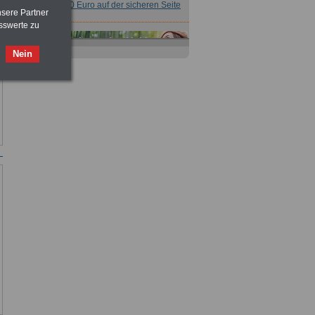
für nur 7,50 Euro auf der sicheren Seite
nsere Partner
sswerte zu
Nein
Taschenbuch
Beihilferecht in
Bund und Ländern
für nur 7,50 Euro