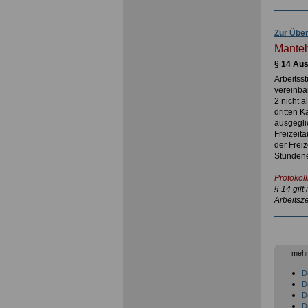
Zur Über
Mantel
§ 14 Aus
Arbeitsst
vereinba
2 nicht 
dritten 
ausgegli
Freizeit
der Frei
Stundene
Protokoll
§ 14 gilt
Arbeitsze
mehr
D
D
D
D