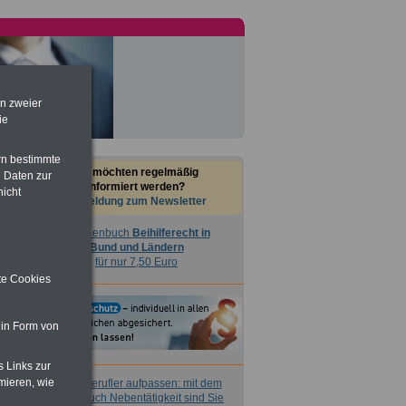
en zweier
ie
rn bestimmte
Sie möchten regelmäßig
 Daten zur
informiert werden?
nicht
Anmeldung zum Newsletter
Taschenbuch
Beihilferecht in
Bund und Ländern
für nur 7,50 Euro
ite Cookies
 in Form von
s Links zur
mieren, wie
Nebenberufler aufpassen: mit dem
OnlineBuch Nebentätigkeit sind Sie