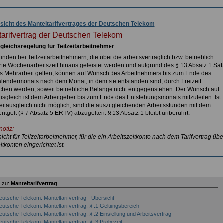
sicht des Manteltarifvertrages der Deutschen Telekom
tarifvertrag der Deutschen Telekom
gleichsregelung für Teilzeitarbeitnehmer
unden bei Teilzeitarbeitnehmern, die über die arbeitsvertraglich bzw. betrieblich
rte Wochenarbeitszeit hinaus geleistet werden und aufgrund des § 13 Absatz 1 Sat
als Mehrarbeit gelten, können auf Wunsch des Arbeitnehmers bis zum Ende des
Kalendermonats nach dem Monat, in dem sie entstanden sind, durch Freizeit
chen werden, soweit betriebliche Belange nicht entgegenstehen. Der Wunsch auf
ausgleich ist dem Arbeitgeber bis zum Ende des Entstehungsmonats mitzuteilen. Ist
zeitausgleich nicht möglich, sind die auszugleichenden Arbeitsstunden mit dem
ntgelt (§ 7 Absatz 5 ERTV) abzugelten. § 13 Absatz 1 bleibt unberührt.
notiz:
 nicht für Teilzeitarbeitnehmer, für die ein Arbeitszeitkonto nach dem Tarifvertrag übe
itkonten eingerichtet ist.
 zu:
Manteltarifvertrag
eutsche Telekom: Manteltarifvertrag - Übersicht
eutsche Telekom: Manteltarifvertrag: § .1 Geltungsbereich
eutsche Telekom: Manteltarifvertrag: § .2 Einstellung und Arbeitsvertrag
eutsche Telekom: Manteltarifvertrag: § .3 Probezeit