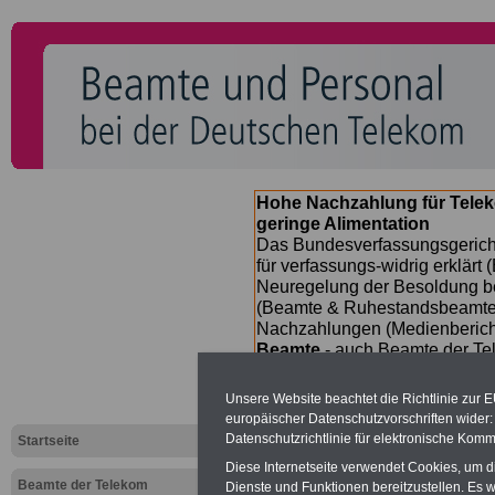
Hohe Nachzahlung für Tele
geringe Alimentation
Das Bundesverfassungsgericht
für verfassungs-widrig erklärt 
Neuregelung der Besoldung b
(Beamte & Ruhestandsbeamte) 
Nachzahlungen (Medienberichte
Beamte
- auch Beamte der Te
13.000 Euro
, Der INFO-SERVI
heraus, die unmittelbar nach
Unsere Website beachtet die Richtlinie zur 
der Bundesregierung vorgelegt
europäischer Datenschutzvorschriften wide
(Vor)Bestellung der Broschüre
Datenschutzrichtlinie für elektronische Komm
Startseite
Diese Internetseite verwendet Cookies, um 
Beamte der Telekom
Dienste und Funktionen bereitzustellen. Es