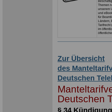
Beschäftig
Themen ru
unserem U
und eBoo
für Beamt
Ländern, 
Tarifrecht
im öffent
öffentlich
Zur Übersicht
des Manteltarif
Deutschen Tel
Manteltarifv
Deutschen 
§ 34 Kündigun