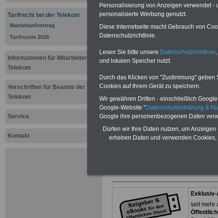
Deutsche T
Personalisierung von Anzeigen verwendet - un
personalisierte Werbung genutzt.
Tarifrecht bei der Telekom
Manteltarifv
Manteltarifvertrag
Diese Internetseite macht Gebrauch von Cooki
Datenschutzrichtlinie.
Tarifrunde 2026
Kündigung
Lesen Sie bitte unsere
Datenschutzrichtlinie
,
Informationen für Mitarbeiter der
und lokalen Speicher nutzt.
Telekom
Neuauflage: Mai 2025 >>>
hier könn
Durch das Klicken von "Zustimmung" geben Sie
Ratgeber für 7,50 Euro beste
Cookies auf Ihrem Gerät zu speichern.
Vorschriften für Beamte der
Telekom
Wir gewähren Dritten - einschließlich Google -
Google-Website "
Datenschutzerklärung & N
Service
Google ihre personenbezogenen Daten verw
Dürfen wir Ihre Daten nutzen, um Anzeigen 
Kontakt
erheben Daten und verwenden Cookies, 
Exklusiv-
seit mehr 
Öffentlic