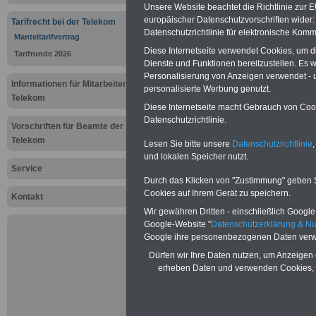
Unsere Website beachtet die Richtlinie zur 
Deutsche T
europäischer Datenschutzvorschriften wide
Tarifrecht bei der Telekom
Datenschutzrichtlinie für elektronische Komm
Manteltarifv
Manteltarifvertrag
Diese Internetseite verwendet Cookies, um 
Tarifrunde 2026
Dienste und Funktionen bereitzustellen. Es
Sterbegeld
Personalisierung von Anzeigen verwendet - un
Informationen für Mitarbeiter der
personalisierte Werbung genutzt.
Telekom
Diese Internetseite macht Gebrauch von Cooki
Neuauflage: Mai 2025 >>>
hier könn
Datenschutzrichtlinie.
Ratgeber für 7,50 Euro beste
Vorschriften für Beamte der
Telekom
Lesen Sie bitte unsere
Datenschutzrichtlinie
,
und lokalen Speicher nutzt.
Service
Durch das Klicken von "Zustimmung" geben Sie
Cookies auf Ihrem Gerät zu speichern.
Kontakt
Wir gewähren Dritten - einschließlich Google -
Google-Website "
Datenschutzerklärung & N
Google ihre personenbezogenen Daten verw
Dürfen wir Ihre Daten nutzen, um Anzeigen 
erheben Daten und verwenden Cookies, 
Exklusiv-
seit mehr 
Öffentlic