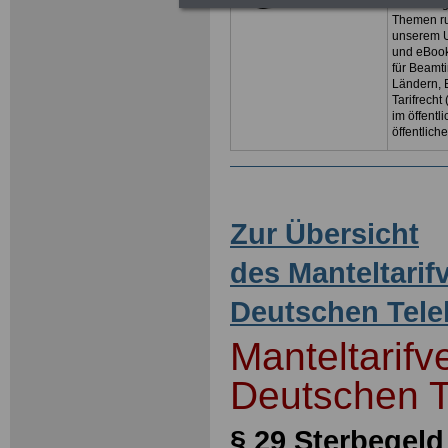
Beschäftig
Themen ru
unserem U
und eBoo
für Beamt
Ländern, 
Tarifrecht
im öffent
öffentlich
Zur Übersicht
des Manteltarif
Deutschen Tel
Manteltarifv
Deutschen 
§ 29 Sterbegel