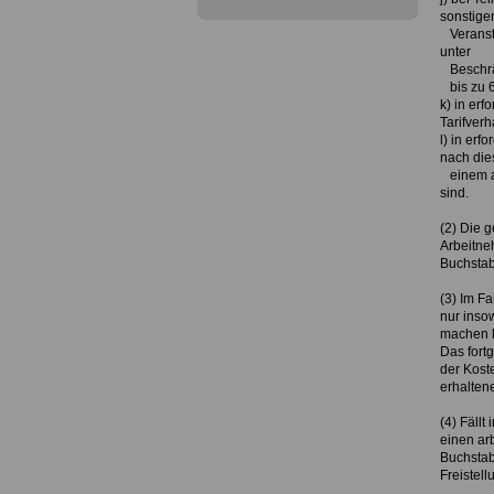
sonstige
Veransta
unter
Beschrä
bis zu 6
k) in er
Tarifver
l) in erf
nach die
einem an
sind.
(2) Die 
Arbeitne
Buchstab
(3) Im Fa
nur insow
machen k
Das fortg
der Kost
erhalten
(4) Fällt
einen arb
Buchstabe
Freistell