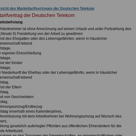
sicht des Manteltarifvertrages der Deutschen Telekom
tarifvertrag der Deutschen Telekom
eitsbefreiung
Arbeitnehmer ist ohne Anrechnung auf seinen Urlaub und unter Fortzahlung des
(Absatz 6) Freistellung von der Arbeit zu gewähren:
Tod des Ehegatten oder des Lebensgefährten, wenn in häuslicher
emeinschaft lebend
tstage,
er eigenen Eheschließung
tstage,
Tod der Kinder
tstage,
er Niederkunft der Ehefrau oder der Lebensgefährtin, wenn in häuslicher
emeinschaft lebend
tstag,
Tod der Eltern
tstag,
Tod von Geschwistern
stag,
Wohnungsumzug/Erstbezug
stag innerhalb eines Kalenderjahres,
Vereinbarung mit dem Arbeitnehmer bei Wohnungsumzug auf Wunsch des
bers,
füllung gesetzlich auferlegter Pflichten aus öffentlichen Ehrenämtern für die
de Arbeitszeit,
eilnahme an den Tagungen der Gewerkschaften, an wissenschaftlichen oder