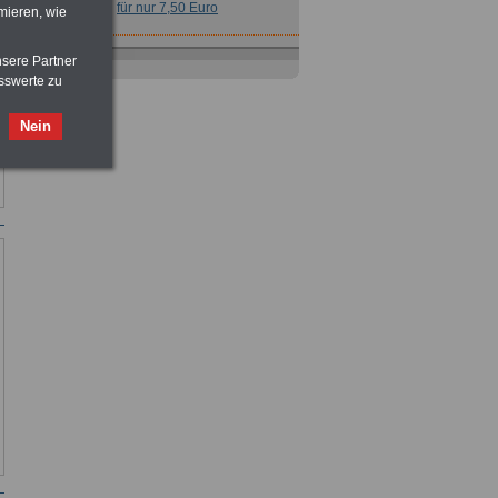
für nur 7,50 Euro
mieren, wie
nsere Partner
sswerte zu
Nein
Nebenberufler aufpassen: mit dem
OnlineBuch Nebentätigkeit sind Sie
für nur 7,50 Euro auf der sicheren Seite
Taschenbuch
Beihilferecht in
Bund und Ländern
für nur 7,50 Euro