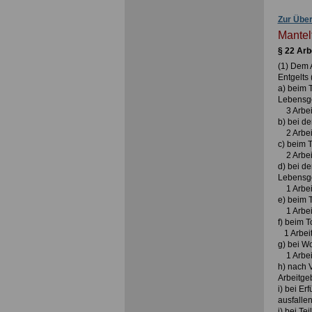
Zur Über
Mantel
§ 22 Arb
(1) Dem 
Entgelts 
a) beim 
Lebensg
3 Arbei
b) bei d
2 Arbei
c) beim 
2 Arbei
d) bei d
Lebensg
1 Arbei
e) beim 
1 Arbei
f) beim 
1 Arbeit
g) bei 
1 Arbeit
h) nach 
Arbeitge
i) bei Er
ausfallen
j) bei T