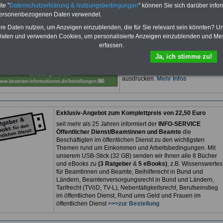
15,00 Euro
Ratgeber für 7,50 Euro bestellen
te "
Datenschutzerklärung & Nutzungsbedingungen
" können Sie sich darüber infor
Für nur 15,00 Euro bei einer
Laufzeit
personenbezogenen Daten verwendet.
von 12 Monaten
bleiben Sie zu den
hre Daten nutzen, um Anzeigen einzublenden, die für Sie relevant sein könnten? U
wichtigsten Fragen zum Öffentlichen
Dienst auf dem Laufenden, u.a. auch
aten und verwenden Cookies, um personalisierte Anzeigen einzublenden und Me
zur Beamtenversorgung -Online.
erfassen.
Sie finden im Portal des PDF-
Ja, ich stimme zu!
SERVICE zehn Bücher bzw. eBooks
zum herunterladen, lesen und
ausdrucken.
Mehr Infos
Exklusiv-Angebot zum Komplettpreis von 22,50 Euro
seit mehr als 25 Jahren informiert der
INFO-SERVICE
Öffentlicher Dienst/Beamtinnen und Beamte
die
Beschäftigten im öffentlichen Dienst zu den wichtigsten
Themen rund um Einkommen und Arbeitsbedingungen. Mit
unserem USB-Stick (32 GB) senden wir Ihnen alle 8 Bücher
und eBooks zu
(3 Ratgeber
&
5 eBooks)
, z.B. Wissenswertes
für Beamtinnen und Beamte, Beihilferecht in Bund und
Ländern, Beamtenversorgungsrecht in Bund und Ländern,
Tarifrecht (TVöD, TV-L), Nebentätigkeitsrecht, Berufseinstieg
im öffentlichen Dienst, Rund ums Geld und Frauen im
öffentlichen Dienst
>>>zur Bestellung