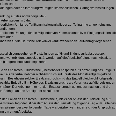
n fachlichen
ltungen oder an förderungswürdigen staatspolitischen Bildungsveranstaltungen
nkung auf das notwendige Maß
 Arbeitstagen im Jahr,
forderlichem Umfange Tarifkommissionsmitglieder zur Teilnahme an gemeinsamen
handlungen,
orderlichem Umfange für die Mitglieder von Kommissionen bzw. Einigungsstellen, di
sem oder
deren für die Deutsche Telekom AG anzuwendenden Tarifvertrag vorgesehen
gesetzlich vorgesehenen Freistellungen auf Grund Bildungsurlaubsgesetze,
hmerweiterbildungsgesetze u. ä. werden auf die Arbeitsbefreiung nach Absatz 1
e j) angerechnet und umgekehrt.
lle des Absatzes 1 Buchstabe i) besteht der Anspruch auf Fortzahlung des Entgelts
eit, als der Arbeitnehmer nicht Anspruch auf Ersatz des Monatsentgelts geltend
ann. Besteht ein solcher Ersatzanspruch, wird das Entgelt gleichwohl fortgezahlt.
ezahlte Entgelt gilt in Höhe des Ersatzanspruchs als Vorschuss auf die Leistungen
enträger. Der Arbeitnehmer hat den Ersatzanspruch geltend zu machen und die
en Beträge an den Arbeitgeber abzuführen.
 in den Fällen des Absatzes 1 Buchstabe a) bis c) der Anlass der Freistellung auf
eitsfreien Tag oder ist der dem Anlass der Freistellung folgende Tag – im Falle des
n a) einer der zwei folgenden Tage – arbeitsfrei, vermindert sich der Anspruch au
ung um einen Arbeitstag.