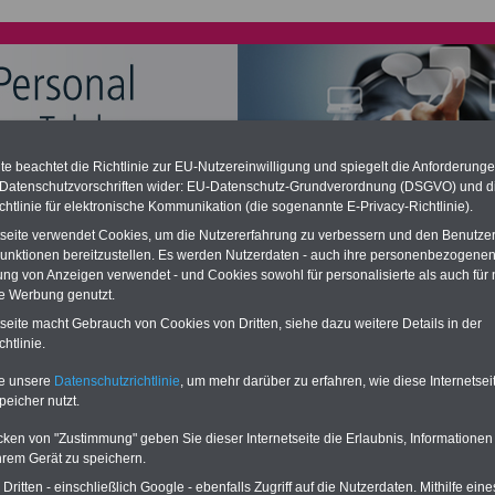
e beachtet die Richtlinie zur EU-Nutzereinwilligung und spiegelt die Anforderung
 Datenschutzvorschriften wider: EU-Datenschutz-Grundverordnung (DSGVO) und d
chzahlung für Telekombeamte (auch im Ruhestand); geringe
chtlinie für elektronische Kommunikation (die sogenannte E-Privacy-Richtlinie).
ation
tseite verwendet Cookies, um die Nutzererfahrung zu verbessern und den Benutze
desverfassungsgericht hat die Berliner Landesbesoldung für verfassungs-
rklärt (Berlin muss bis
März 2027 eine Neuregelung der Besoldung
unktionen bereitzustellen. Es werden Nutzerdaten - auch ihre personenbezogenen
eßen). Auch beim Bund (Beamte & Ruhestandsbeamte) gibt es teilweise
ung von Anzeigen verwendet - und Cookies sowohl für personalisierte als auch für 
chzahlungen (Medienberichten zufolge liegt diese für
alle (!) Beamte
-
te Werbung genutzt.
amte der Telekom - zwischen
mind. 3.000 und 13.000 Euro
, Der INFO-
tseite macht Gebrauch von Cookies von Dritten, siehe dazu weitere Details in der
 gibt hierzu eine Broschüre heraus, die unmittelbar nach dem Beschluss
etzentwurfs der Bundesregierung vorgelegt wird (im 2. Quartal.2026
htlinie.
zur (Vor)Bestellung der Broschüre
.
te unsere
Datenschutzrichtlinie
, um mehr darüber zu erfahren, wie diese Internetse
peicher nutzt.
he Telekom: Manteltarifvertrag: § 22 Arbeitsbefreiung
cken von "Zustimmung" geben Sie dieser Internetseite die Erlaubnis, Informationen
hrem Gerät zu speichern.
PDF-SERVICE
für nur
flage: Mai 2025 >>>
hier können Sie den
ritten - einschließlich Google - ebenfalls Zugriff auf die Nutzerdaten. Mithilfe eine