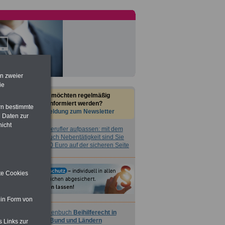
en zweier
ie
Sie möchten regelmäßig
informiert werden?
rn bestimmte
Anmeldung zum Newsletter
 Daten zur
nicht
Nebenberufler aufpassen: mit dem
OnlineBuch Nebentätigkeit sind Sie
für nur 7,50 Euro auf der sicheren Seite
ite Cookies
 in Form von
Taschenbuch
Beihilferecht in
Bund und Ländern
s Links zur