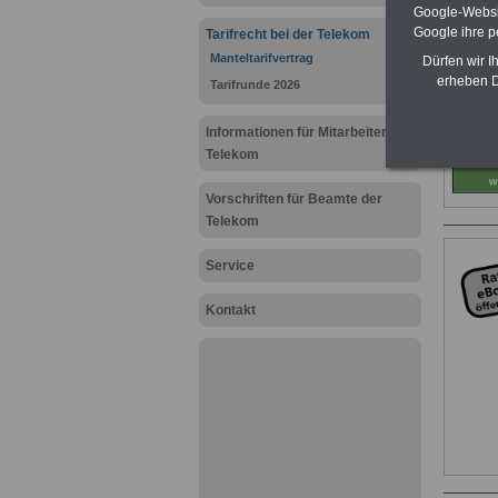
Google-Websi
Google ihre 
Tarifrecht bei der Telekom
Manteltarifvertrag
Dürfen wir I
erheben D
Tarifrunde 2026
Informationen für Mitarbeiter der
Telekom
Vorschriften für Beamte der
Telekom
Service
Kontakt