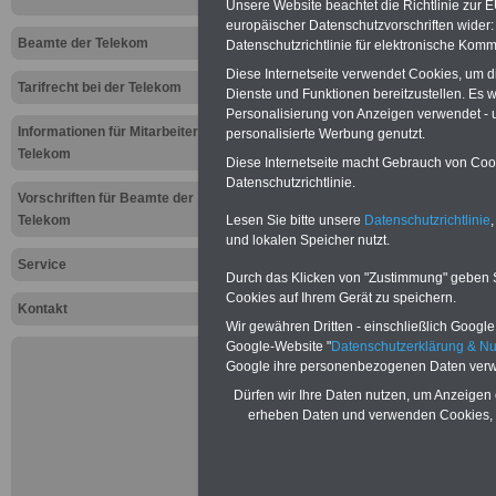
Unsere Website beachtet die Richtlinie zur 
Aktuelles f
europäischer Datenschutzvorschriften wide
Beamte der Telekom
Datenschutzrichtlinie für elektronische Komm
Telekomper
Diese Internetseite verwendet Cookies, um 
Tarifrecht bei der Telekom
Dienste und Funktionen bereitzustellen. Es
und Teleko
Personalisierung von Anzeigen verwendet - un
Informationen für Mitarbeiter der
personalisierte Werbung genutzt.
Sprung
Telekom
Diese Internetseite macht Gebrauch von Cooki
Datenschutzrichtlinie.
Vorschriften für Beamte der
PDF-SERVICE: Zehn OnlineBücher &
Telekom
Lesen Sie bitte unsere
Datenschutzrichtlinie
,
Beamtinnen und Beamte
zum Komp
und lokalen Speicher nutzt.
zehn Taschenbücher und eBooks her
Service
Beamtenrecht, Besoldung, Versorgung
Durch das Klicken von "Zustimmung" geben Sie
Tarifrecht, Berufseinstieg und Rund
Cookies auf Ihrem Gerät zu speichern.
öffentlichen Dienst
>>>mehr Inform
Kontakt
Wir gewähren Dritten - einschließlich Google -
Google-Website "
Datenschutzerklärung & N
Google ihre personenbezogenen Daten verw
Dürfen wir Ihre Daten nutzen, um Anzeigen 
Mehr Meldungen
erheben Daten und verwenden Cookies, 
Telekombeamte 