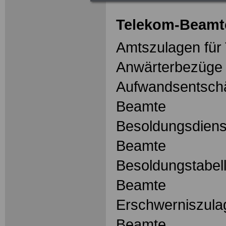
Telekom-Beamt
Amtszulagen für
Anwärterbezüge 
Aufwandsentschä
Beamte
Besoldungsdienst
Beamte
Besoldungstabel
Beamte
Erschwerniszula
Beamte