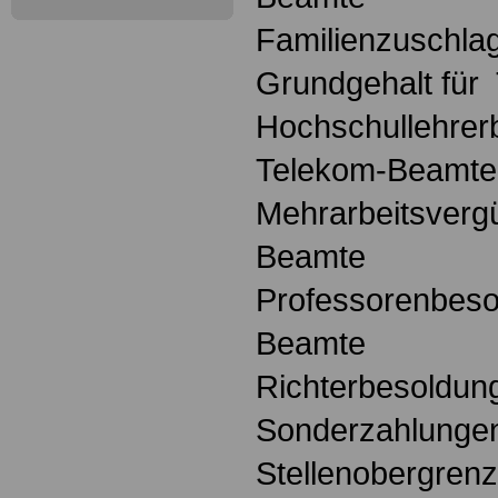
Familienzuschla
Grundgehalt für
Hochschullehrer
Telekom-Beamte
Mehrarbeitsverg
Beamte
Professorenbeso
Beamte
Richterbesoldun
Sonderzahlunge
Stellenobergren