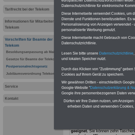
europäischer Datenschutzvorschriften wide
Regelungen
Datenschutzrichtlinie für elektronische Komm
Tarifrecht bei der Telekom
Diese Internetseite verwendet Cookies, um 
der Teleko
Dienste und Funktionen bereitzustellen. Es
Informationen für Mitarbeiter der
Personalisierung von Anzeigen verwendet - un
Telekom
Personalrec
personalisierte Werbung genutzt.
Diese Internetseite macht Gebrauch von Cooki
Vorschriften für Beamte der
Beschäftigt
Datenschutzrichtlinie.
Telekom
Besoldungsanpassung ab Mai 2026
früheren D
Lesen Sie bitte unsere
Datenschutzrichtlinie
,
und lokalen Speicher nutzt.
Gesetze für Beamte der Telekom
Bundespos
Postpersonalrechtsgesetz
Durch das Klicken von "Zustimmung" geben Sie
Jubiläumsverordnung Telekom
Cookies auf Ihrem Gerät zu speichern.
(Postperso
Wir gewähren Dritten - einschließlich Google -
Service
Google-Website "
Datenschutzerklärung & N
- PostPersR
Google ihre personenbezogenen Daten verw
Kontakt
Dürfen wir Ihre Daten nutzen, um Anzeigen 
Postbeamt
erheben Daten und verwenden Cookies, 
PDF-SERVICE:
Zehn OnlineBücher &
Beamte zum Komplettpreis von 15 Eu
geeignet.
Sie können zehn Taschenb