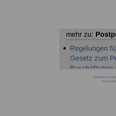
mehr zu:
Postp
Regelungen fü
Gesetz zum Pe
Beschäftigten
Bundespost
Startseite
|
Konta
www.tele
(Postpersonalr
PostPersRG) -
Regelungen fü