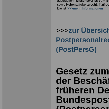
ausdrucken:
Wissenswertes zum B
sowie
Nebentätigkeitsrecht
, Tarifr
Dienst
>>>mehr Informationen
>>>
zur Übersic
Postpersonalre
(PostPersG)
Gesetz zum
der Beschäf
früheren D
Bundespos