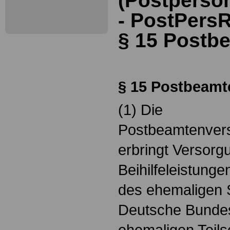
(Postperso
- PostPers
§
15
Postb
§
15
Postbeamt
(1) Die
Postbeamtenver
erbringt Versorg
Beihilfeleistung
des ehemaligen
Deutsche Bundes
ehemaligen Teil